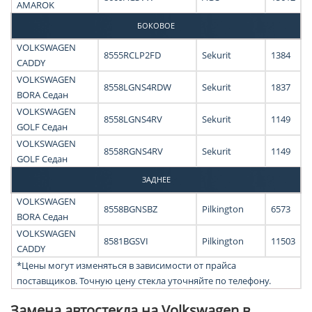
AMAROK
БОКОВОЕ
VOLKSWAGEN
8555RCLP2FD
Sekurit
1384
CADDY
VOLKSWAGEN
8558LGNS4RDW
Sekurit
1837
BORA Седан
VOLKSWAGEN
8558LGNS4RV
Sekurit
1149
GOLF Седан
VOLKSWAGEN
8558RGNS4RV
Sekurit
1149
GOLF Седан
ЗАДНЕЕ
VOLKSWAGEN
8558BGNSBZ
Pilkington
6573
BORA Седан
VOLKSWAGEN
8581BGSVI
Pilkington
11503
CADDY
*Цены могут изменяться в зависимости от прайса
поставщиков. Точную цену стекла уточняйте по телефону.
Замена автостекла на Volkswagen в