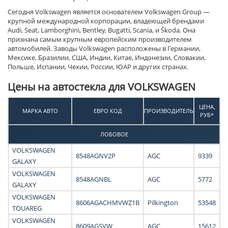
Сегодня Volkswagen является основателем Volkswagen Group —
крупной международной корпорации, владеющей брендами
Audi, Seat, Lamborghini, Bentley, Bugatti, Scania, и Škoda. Она
признана самым крупным европейским производителем
автомобилей. Заводы Volkswagen расположены в Германии,
Мексике, Бразилии, США, Индии, Китае, Индонезии, Словакии,
Польше, Испании, Чехии, России, ЮАР и других странах.
Цены на автостекла для VOLKSWAGEN
ЦЕНА,
МАРКА АВТО
ЕВРО КОД
ПРОИЗВОДИТЕЛЬ
РУБ*
ЛОБОВОЕ
VOLKSWAGEN
8548AGNV2P
AGC
9339
GALAXY
VOLKSWAGEN
8548AGNBL
AGC
5772
GALAXY
VOLKSWAGEN
8606AGACHMVWZ1B
Pilkington
53548
TOUAREG
VOLKSWAGEN
8609AGSVW
AGC
15612