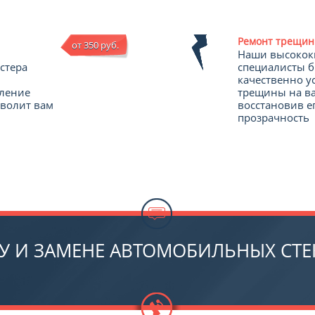
Ремонт трещин
от 350 руб.
Наши высоко
стера
специалисты б
качественно у
вление
трещины на ва
зволит вам
восстановив е
прозрачность
У И ЗАМЕНЕ АВТОМОБИЛЬНЫХ СТЕ