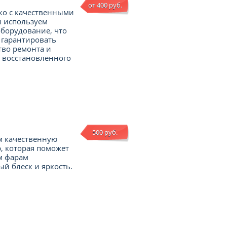
от 400 руб.
ко с качественными
и используем
борудование, что
 гарантировать
тво ремонта и
 восстановленного
500 руб.
м качественную
, которая поможет
м фарам
й блеск и яркость.