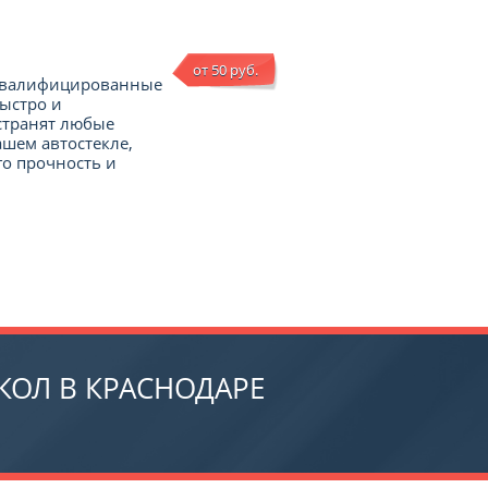
от 50 руб.
квалифицированные
ыстро и
странят любые
шем автостекле,
го прочность и
КОЛ В КРАСНОДАРЕ