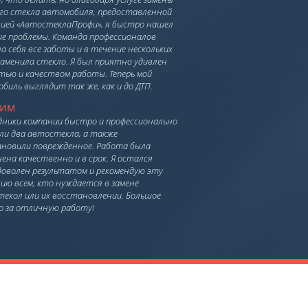
го стекла автомобиля, предоставленной
ией «АвтостеклаПрофи», я быстро нашел
е проблемы. Команда профессионалов
на себя все заботы и в течение нескольких
заменила стекло. Я был приятно удивлен
тью и качеством работы. Теперь мой
биль выглядит так же, как и до ДТП.
сим
ники компании быстро и профессионально
ли два автостекла, а также
новили поврежденное. Работа была
ена качественно и в срок. Я остался
доволен результатом и рекомендую эту
ию всем, кто нуждается в замене
екол или их восстановлении. Большое
о за отличную работу!