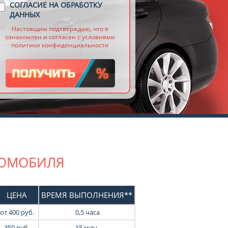
СОГЛАСИЕ НА ОБРАБОТКУ
ДАННЫХ
Настоящим подтверждаю, что я
ознакомлен и согласен с условиями
политики конфиденциальности
ТОМОБИЛЯ
ЦЕНА
ВРЕМЯ ВЫПОЛНЕНИЯ**
от
400
руб.
0,5 часа
350
руб.
15 мин.