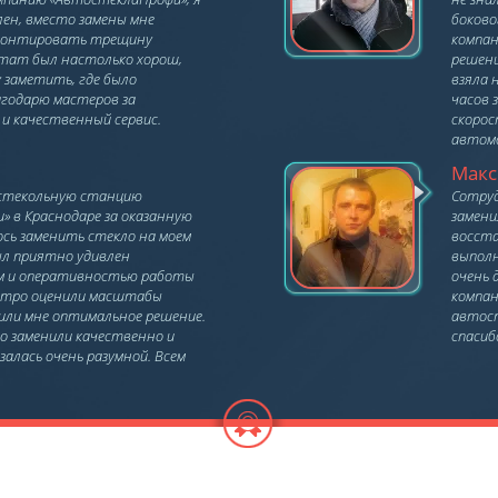
ен, вместо замены мне
боково
монтировать трещину
компан
ьтат был настолько хорош,
решени
у заметить, где было
взяла 
агодарю мастеров за
часов 
и качественный сервис.
скорос
автомо
Мак
стекольную станцию
Сотруд
 в Краснодаре за оказанную
замени
ось заменить стекло на моем
восста
ыл приятно удивлен
выполн
м и оперативностью работы
очень 
стро оценили масштабы
компан
или мне оптимальное решение.
автост
ло заменили качественно и
спасиб
залась очень разумной. Всем