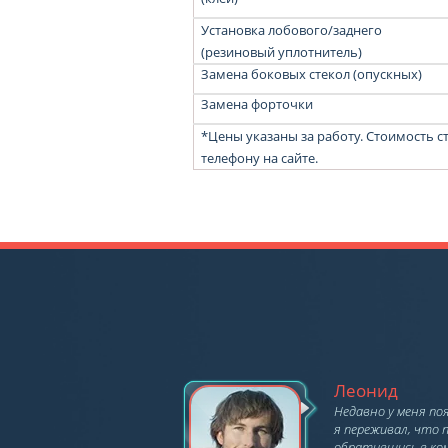
Установка лобового/заднего
(резиновый уплотнитель)
Замена боковых стекол (опускных)
Замена форточки
*Цены указаны за работу. Стоимость ст
телефону на сайте.
Леонид
Недавно у меня по
я переживал, что 
обратившись в ко