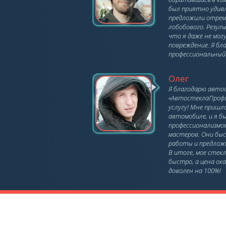
был приятно удивл
предложили отре
лобобового. Резул
что я даже не мог
повреждение. Я бл
профессиональный 
Олег
Я благодарю авто
«АвтостеклаПрофи»
услугу! Мне пришл
автомобиле, и я б
профессионализмо
мастеров. Они бы
работы и предлож
В итоге, мое стек
быстро, а цена ока
доволен на 100%!