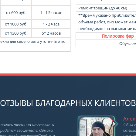
Ремонт трещин (до 40 см)
от 6
00
руб.
1 - 1,5 часов
**Время указано приблизител
объема работ, оно может меня
о
т
1000
руб.
1 - 2 часа
необходимое на высыхание кл
от
1300
руб.
от 2 часов
Полировка фар
екла для своего авто уточняйте по
Обучаем
ОТЗЫВЫ БЛАГОДАРНЫХ КЛИЕНТОВ
Алек
явилась трещина на стекле, и
Я был 
придется его менять. Однако,
стекло
мпанию «АвтостеклаПрофи», я
не зна