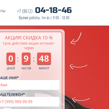
04-18-46
+7 (8612)
КТЫ
Время работы: пн-вс с 9:00 - 18:00
АКЦИЯ! СКИДКА 10 %
Срок действия акции истекает
через
0
9
48
ДНЕЙ
ЧАСОВ
МИНУТ
ВАШЕ ИМЯ*
ВАШ ТЕЛЕФОН*