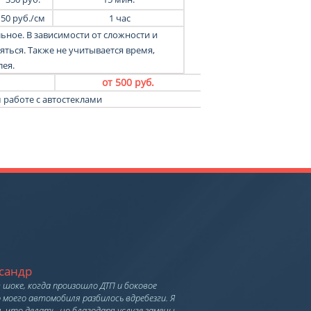
50
руб.
/
см
1 час
ьное. В зависимости от сложности и
ться. Также не учитывается время,
ея.
от 500 руб.
 работе с автостеклами
сандр
в шоке, когда произошло ДТП и боковое
 моего автомобиля разбилось вдребезги. Я
л, что делать, но благодаря услуге замены