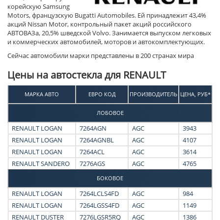
корейскую Samsung
Motors, французскую Bugatti Automobiles. Ей принадлежит 43,4%
акций Nissan Motor, контрольный пакет акций российского
АВТОВАЗа, 20,5% шведской Volvo. Занимается выпуском легковых
и коммерческих автомобилей, моторов и автокомплектующих.
Сейчас автомобили марки представлены в 200 странах мира
Цены на автостекла для RENAULT
МАРКА АВТО
ЕВРО КОД
ПРОИЗВОДИТЕЛЬ
ЦЕНА, РУБ*
ЛОБОВОЕ
RENAULT LOGAN
7264AGN
AGC
3943
RENAULT LOGAN
7264AGNBL
AGC
4107
RENAULT LOGAN
7264ACL
AGC
3614
RENAULT SANDERO
7276AGS
AGC
4765
БОКОВОЕ
RENAULT LOGAN
7264LCLS4FD
AGC
984
RENAULT LOGAN
7264LGSS4FD
AGC
1149
RENAULT DUSTER
7276LGSR5RQ
AGC
1386