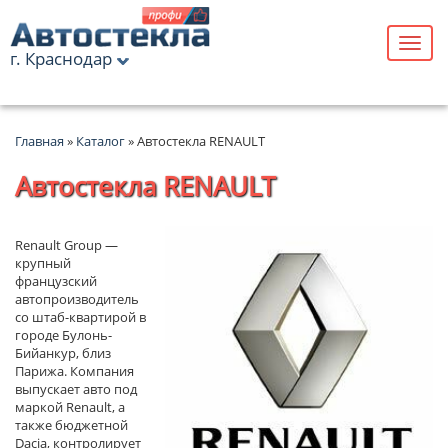
г. Краснодар
Главная
»
Каталог
» Автостекла RENAULT
Автостекла RENAULT
Renault Group —
крупный
французский
автопроизводитель
со штаб-квартирой в
городе Булонь-
Бийанкур, близ
Парижа. Компания
выпускает авто под
маркой Renault, а
также бюджетной
Dacia, контролирует