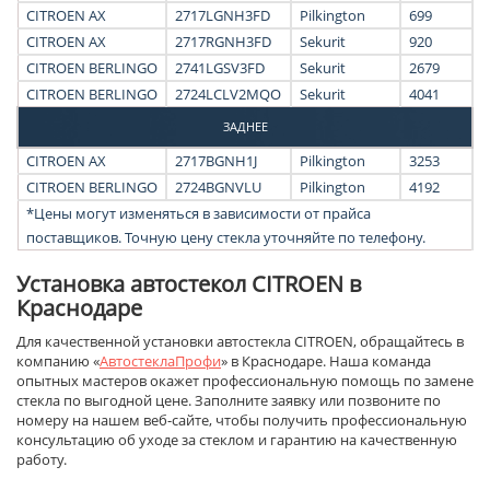
CITROEN AX
2717LGNH3FD
Pilkington
699
CITROEN AX
2717RGNH3FD
Sekurit
920
CITROEN BERLINGO
2741LGSV3FD
Sekurit
2679
CITROEN BERLINGO
2724LCLV2MQO
Sekurit
4041
ЗАДНЕЕ
CITROEN AX
2717BGNH1J
Pilkington
3253
CITROEN BERLINGO
2724BGNVLU
Pilkington
4192
*Цены могут изменяться в зависимости от прайса
поставщиков. Точную цену стекла уточняйте по телефону.
Установка автостекол CITROEN в
Краснодаре
Для качественной установки автостекла CITROEN, обращайтесь в
компанию «
АвтостеклаПрофи
» в Краснодаре. Наша команда
опытных мастеров окажет профессиональную помощь по замене
стекла по выгодной цене. Заполните заявку или позвоните по
номеру на нашем веб-сайте, чтобы получить профессиональную
консультацию об уходе за стеклом и гарантию на качественную
работу.