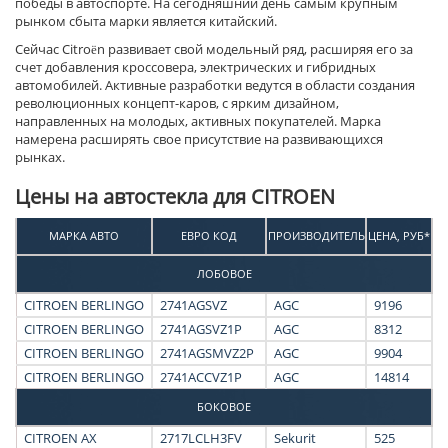
победы в автоспорте. На сегодняшний день самым крупным
рынком сбыта марки является китайский.
Сейчас Citroën развивает свой модельный ряд, расширяя его за
счет добавления кроссовера, электрических и гибридных
автомобилей. Активные разработки ведутся в области создания
революционных концепт-каров, с ярким дизайном,
направленных на молодых, активных покупателей. Марка
намерена расширять свое присутствие на развивающихся
рынках.
Цены на автостекла для
CITROEN
МАРКА АВТО
ЕВРО КОД
ПРОИЗВОДИТЕЛЬ
ЦЕНА, РУБ*
ЛОБОВОЕ
CITROEN BERLINGO
2741AGSVZ
AGC
9196
CITROEN BERLINGO
2741AGSVZ1P
AGC
8312
CITROEN BERLINGO
2741AGSMVZ2P
AGC
9904
CITROEN BERLINGO
2741ACCVZ1P
AGC
14814
БОКОВОЕ
CITROEN AX
2717LCLH3FV
Sekurit
525