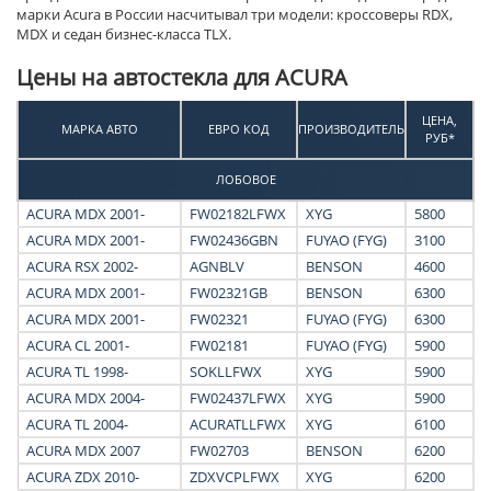
марки Acura в России насчитывал три модели: кроссоверы RDX,
MDX и седан бизнес-класса TLX.
Цены на автостекла для ACURA
ЦЕНА,
МАРКА АВТО
ЕВРО КОД
ПРОИЗВОДИТЕЛЬ
РУБ*
ЛОБОВОЕ
ACURA MDX 2001-
FW02182LFWX
XYG
5800
ACURA MDX 2001-
FW02436GBN
FUYAO (FYG)
3100
ACURA RSX 2002-
AGNBLV
BENSON
4600
ACURA MDX 2001-
FW02321GB
BENSON
6300
ACURA MDX 2001-
FW02321
FUYAO (FYG)
6300
ACURA CL 2001-
FW02181
FUYAO (FYG)
5900
ACURA TL 1998-
SOKLLFWX
XYG
5900
ACURA MDX 2004-
FW02437LFWX
XYG
5900
ACURA TL 2004-
ACURATLLFWX
XYG
6100
ACURA MDX 2007
FW02703
BENSON
6200
ACURA ZDX 2010-
ZDXVCPLFWX
XYG
6200